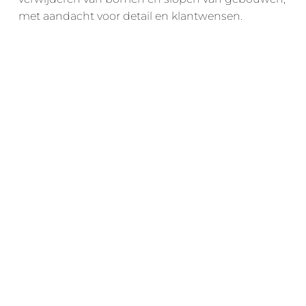
met aandacht voor detail en klantwensen.
Laswerken
Maatwerk in het lassen van kleine constructies,
met focus op vakmanschap en precisie.
Betaalbare Prijzen Zonder
Compromis Op Kwaliteit.