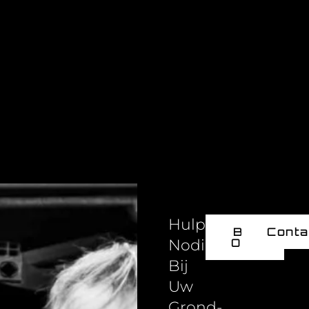
Hulp
Bel
Conta
Nodig
Ons
Bij
Uw
Grond-